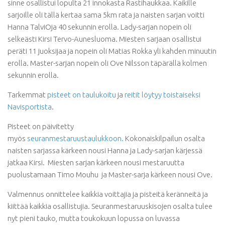
sinne osallistui lopulta 21 innokasta Rastihaukkaa. Kaikille
sarjoille oli tällä kertaa sama 5km rata ja naisten sarjan voitti
Hanna TalviOja 40 sekunnin erolla. Lady-sarjan nopein oli
selkeästi Kirsi Tervo-Aunesluoma. Miesten sarjaan osallistui
peräti 11 juoksijaa ja nopein oli Matias Rokka yli kahden minuutin
erolla. Master-sarjan nopein oli Ove Nilsson täpärällä kolmen
sekunnin erolla.
Tarkemmat
pisteet on taulukoitu
ja
reitit löytyy toistaiseksi
Navisportista
.
Pisteet on päivitetty
myös
seuranmestaruustaulukkoon.
Kokonaiskilpailun osalta
naisten sarjassa kärkeen nousi Hanna ja Lady-sarjan kärjessä
jatkaa Kirsi. Miesten sarjan kärkeen nousi mestaruutta
puolustamaan Timo Mouhu ja Master-sarja kärkeen nousi Ove.
Valmennus onnittelee kaikkia voittajia ja pisteitä keränneitä ja
kiittää kaikkia osallistujia. Seuranmestaruuskisojen osalta tulee
nyt pieni tauko, mutta toukokuun lopussa on luvassa