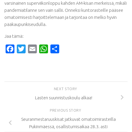
varsinainen superviikonloppu kahden AM-kisan merkeissä, mikäli
pandemiatilanne sen vain sallii. Onneksi kuntorasteille pääsee
omatoimisesti harjoittelemaan ja tarjontaa on melko hyvin
pääkaupunkiseudulla.
Jaa tämä:
Facebook
Twitter
Email
WhatsApp
Share
NEXT STORY
Lasten suunnistuskoulu alkaa!
PREVIOUS STORY
Seuranmestaruuskisat jatkuvat omatoimirasteilla
Pukinmäessä, osallistumisaikaa 28.3. asti