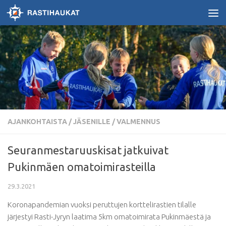
Skip to content
AJANKOHTAISTA
/
JÄSENILLE / VALMENNUS
Seuranmestaruuskisat jatkuivat
Pukinmäen omatoimirasteilla
29.3.2021
Koronapandemian vuoksi peruttujen korttelirastien tilalle
järjestyi Rasti-Jyryn laatima 5km omatoimirata Pukinmäestä ja