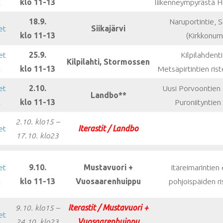
t
klo 11-13
liikenneympyrästä He
18.9.
Naruportintie, S
et
Siikajärvi
klo 11-13
(Kirkkonum
et
25.9.
Kilpilahdenti
Kilpilahti, Stormossen
t
klo 11-13
Metsäpirtintien ris
et
2.10.
Uusi Porvoontien 
Landbo**
t
klo 11-13
Puroniityntien 
2.10. klo15 –
et
Iterastit / Landbo
17.10. klo23
et
9.10.
Mustavuori +
Itäreimarintien 
t
klo 11-13
Vuosaarenhuippu
pohjoispäiden r
9.10. klo15 –
Iterastit / Mustavuori +
et
24.10. klo23
Vuosaarenhuippu