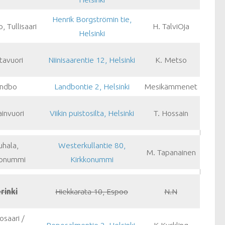
Henrik Borgströmin tie,
, Tullisaari
H. TalviOja
Helsinki
tavuori
Niinisaarentie 12, Helsinki
K. Metso
ndbo
Landbontie 2, Helsinki
Mesikämmenet
ainvuori
Viikin puistosilta, Helsinki
T. Hossain
uhala,
Westerkullantie 80,
M. Tapanainen
konummi
Kirkkonummi
rinki
Hiekkarata 10, Espoo
N.N
osaari /