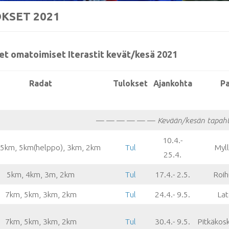
KSET 2021
et omatoimiset Iterastit kevät/kesä 2021
Radat
Tulokset
Ajankohta
Pa
— — — — — —
Kevään/kesän tapah
10.4.-
 5km, 5km(helppo), 3km, 2km
Tul
Myl
25.4.
5km, 4km, 3m, 2km
Tul
17.4.- 2.5.
Roih
7km, 5km, 3km, 2km
Tul
24.4.- 9.5.
Lat
7km, 5km, 3km, 2km
Tul
30.4.- 9.5.
Pitkäkos