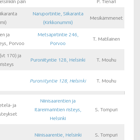
lsinkiin päin
P. Tienari
iikaranta
Naruportintie, Siikaranta
Mesikämmenet
mi)
(Kirkkonummi)
en ja
Metsäpirtintie 246,
T. Matilainen
teys, Porvoo
Porvoo
(vt 170) ja
Puroniityntie 128, Helsinki
T. Mouhu
risteys
Puroniityntie 128, Helsinki
T. Mouhu
Niinisaarentien ja
etelä- ja
Itäreimarintien risteys,
S. Tompuri
isteykset
Helsinki
Niinisaarentie, Helsinki
S. Tompuri