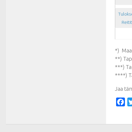
Tuloks
Reiti
*) Maas
**) Ta
***) Ta
****) Ta
Jaa tä
Fa