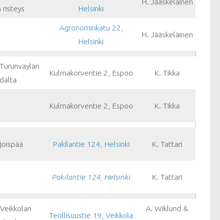
H. Jääskeläinen
risteys
Helsinki
Agronominkatu 22,
H. Jääskeläinen
Helsinki
 Turunväylän
Kulmakorventie 2, Espoo
K. Tikka
dalta
Kulmakorventie 2, Espoo
K. Tikka
joispää
Pakilantie 124, Helsinki
K. Tattari
Pakilantie 124, Helsinki
K. Tattari
 Veikkolan
A. Wiklund &
Teollisuustie 19, Veikkola