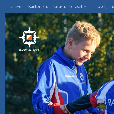
Etusivu
Kuntorastit – Itärastit, Iterastit
Lapset ja n
Skip to content