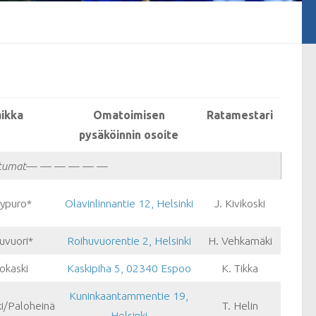
ikka
Omatoimisen
Ratamestari
pysäköinnin osoite
tumat
— — — — — —
lypuro*
Olavinlinnantie 12, Helsinki
J. Kivikoski
uvuori*
Roihuvuorentie 2, Helsinki
H. Vehkamäki
okaski
Kaskipiha 5, 02340 Espoo
K. Tikka
Kuninkaantammentie 19,
ki/Paloheinä
T. Helin
Helsinki