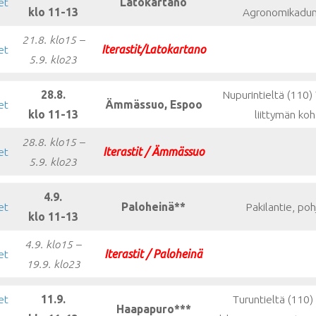
et
Latokartano
klo 11-13
Agronomikadun 
21.8. klo15 –
et
Iterastit/Latokartano
5.9. klo23
28.8.
Nupurintieltä (110)
et
Ämmässuo, Espoo
klo 11-13
liittymän koh
28.8. klo15 –
et
Iterastit / Ämmässuo
5.9. klo23
4.9.
et
Paloheinä**
Pakilantie, poh
klo 11-13
4.9. klo15 –
et
Iterastit / Paloheinä
19.9. klo23
et
11.9.
Turuntieltä (110)
Haapapuro***