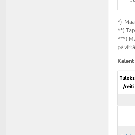
5k
*) Maas
**) Ta
***) Ma
päivitt
Kalent
Tuloks
/reiti