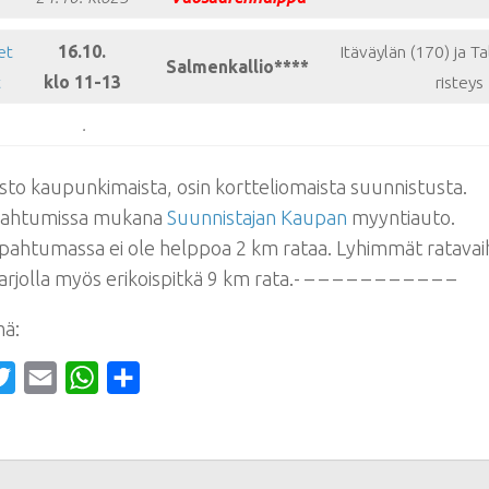
et
16.10.
Itäväylän (170) ja T
Salmenkallio****
t
klo 11-13
risteys
.
to kaupunkimaista, osin kortteliomaista suunnistusta.
pahtumissa mukana
Suunnistajan Kaupan
myyntiauto.
pahtumassa ei ole helppoa 2 km rataa. Lyhimmät ratavai
rjolla myös erikoispitkä 9 km rata.- – – – – – – – – – – –
mä:
cebook
Twitter
Email
WhatsApp
Share