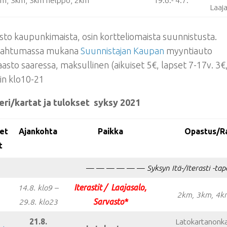
m, 3km, 3km helppo, 2km
19.6.- 4.7.
Laaj
to kaupunkimaista, osin kortteliomaista suunnistusta.
pahtumassa mukana
Suunnistajan Kaupan
myyntiauto
asto saaressa, maksullinen (aikuiset 5€, lapset 7-17v. 3€,
äin klo10-21
eri/kartat ja tulokset syksy 2021
et
Ajankohta
Paikka
Opastus/R
t
— — — — — —
Syksyn Itä-/Iterasti -t
14.8. klo9 –
Iterastit / Laajasalo,
2km, 3km, 4k
29.8. klo23
Sarvasto*
21.8.
Latokartanonka