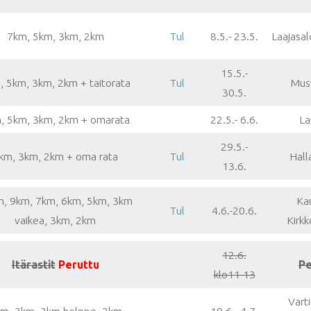
7km, 5km, 3km, 2km
Tul
8.5.- 23.5.
Laajasalo
15.5.-
, 5km, 3km, 2km + taitorata
Tul
Mus
30.5.
, 5km, 3km, 2km + omarata
22.5.- 6.6.
La
29.5.-
km, 3km, 2km + oma rata
Tul
Hall
13.6.
, 9km, 7km, 6km, 5km, 3km
Ka
Tul
4.6.-20.6.
vaikea, 3km, 2km
Kirk
12.6.
Itärastit
Peruttu
Pe
klo11-13
Varti