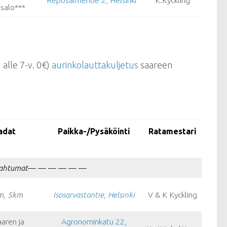
Reposalmentie 2, Helsinki
K.Kyckling
asalo***
 alle 7-v. 0€)
aurinkolauttakuljetus
saareen
adat
Paikka-/Pysäköinti
Ratamestari
apahtumat
— — — — — —
m, 5km
Isosarvastontie, Helsinki
V & K Kyckling
aren ja
Agronominkatu 22,