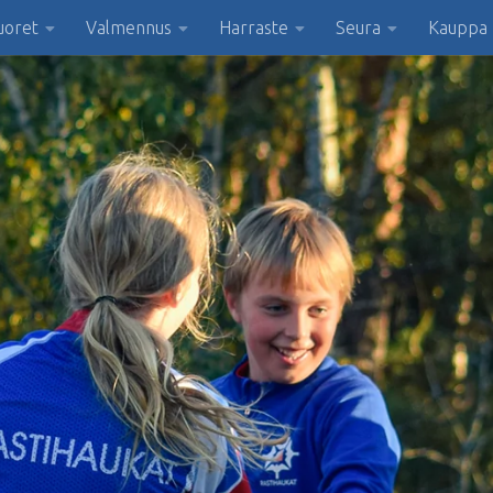
uoret
Valmennus
Harraste
Seura
Kauppa