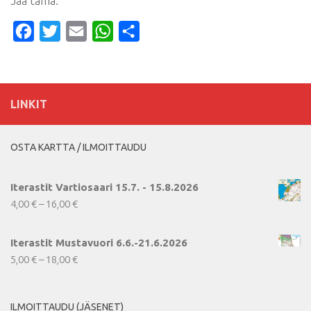
Jaa tämä:
Facebook
Twitter
Email
WhatsApp
Share
LINKIT
OSTA KARTTA / ILMOITTAUDU
Iterastit Vartiosaari 15.7. - 15.8.2026
Hintaluokka:
4,00
€
–
16,00
€
4,00 €
-
Iterastit Mustavuori 6.6.-21.6.2026
16,00 €
Hintaluokka:
5,00
€
–
18,00
€
5,00 €
-
ILMOITTAUDU (JÄSENET)
18,00 €