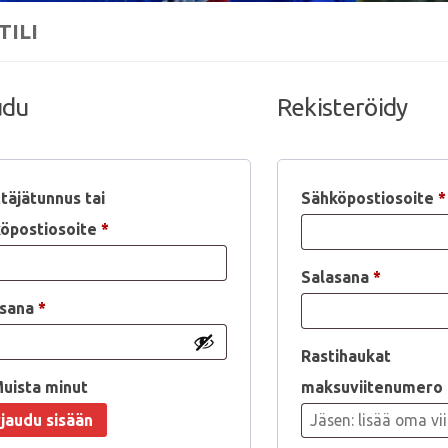
TILI
udu
Rekisteröidy
täjätunnus tai
Sähköpostiosoite
*
Vaaditaan
öpostiosoite
*
Vaaditaa
Salasana
*
Vaaditaan
asana
*
Rastihaukat
uista minut
maksuviitenumero
rjaudu sisään