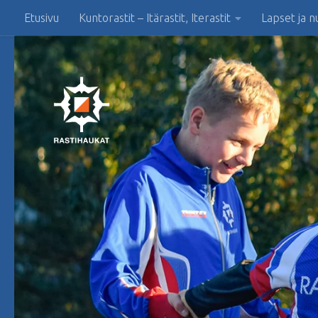
Etusivu
Kuntorastit – Itärastit, Iterastit
Lapset ja n
Skip to content