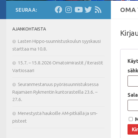
OMA 
SEURAA:
AJANKOHTAISTA
Kirja
Lasten Hippo-suunnistuskoulun syyskausi
starttaa ma 10.8.
Käyt
15.7. – 15.8.2026 Omatoimirastit / Iterastit
Vartiosaari
sähk
Seuranmestaruus pyöräsuunnistuksessa
Rajamäen Rykmentin kuntorasteilla 23.6. –
Sal
27.6.
Menestystä haukoille AM-pitkällä ja sm-
M
pisteet
Ki