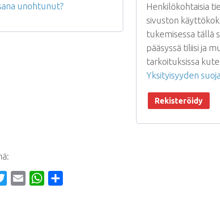
sana unohtunut?
Henkilökohtaisia ti
sivuston käyttök
tukemisessa tällä s
pääsyssä tiliisi ja m
tarkoituksissa kute
Yksityisyyden suoj
Rekisteröidy
mä:
cebook
Twitter
Email
WhatsApp
Share