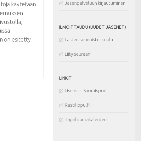
Jäsenpalveluun kirjautuminen
etoja käytetään
okemuksen
ivustolla,
ILMOITTAUDU (UUDET JÄSENET)
uissa
n on esitetty
Lasten suunnistuskoulu
a
.
Liity seuraan
LINKIT
Lisenssit Suomisport
Rastilippu.fi
Tapahtumakalenteri