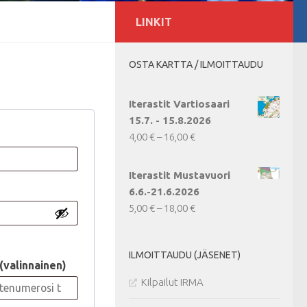
LINKIT
OSTA KARTTA / ILMOITTAUDU
Iterastit Vartiosaari
15.7. - 15.8.2026
Vaaditaan
Hintaluokka:
4,00
€
–
16,00
€
4,00 €
-
Iterastit Mustavuori
16,00 €
n
6.6.-21.6.2026
Hintaluokka:
5,00
€
–
18,00
€
5,00 €
-
ILMOITTAUDU (JÄSENET)
18,00 €
(valinnainen)
Kilpailut IRMA