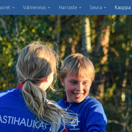
uoret
Valmennus
Harraste
Seura
Kauppa