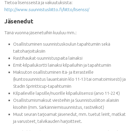
Tietoa lisensseistä ja vakuutuksista:
http://www.suunnistusliitto.fi/liitto/lisenssi/
Jäsen­edut
Tänä vuonna jäsenetuihin kuuluu mm.:
Osallistuminen suunnistuskoulun tapahtumiin sekä
taitoharjoituksiin
Rastihaukat-suunnistuspaita lainaksi
Emit-kilpailukortti lainaksi kilpailuihin ja tapahtumiin
Maksuton osallistuminen Itä- ja Iterasteille
(kuntosuunnistus lauantaisin klo 11-13 tai omatoimisesti) ja
Stadin Sprintticup-tapahtumiin
Kilpaileville lapsille/nuorille kilpailulisenssi (arvo 11-22 €)
Osallistumismaksut viesteihin ja Suunnistusliiton alaisiin
kisoihin (mm. Särkänniemisuunnistus, rastiviikot)
Muut seuran tarjoamat jäsenedut, mm. tuetut leirit, matkat
ja varusteet, talvikauden harjoitteet.