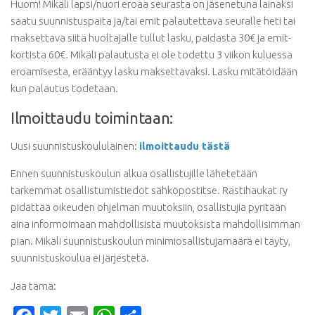
Huom! Mikäli lapsi/nuori eroaa seurasta on jäsenetuna lainaksi
saatu suunnistuspaita ja/tai emit palautettava seuralle heti tai
maksettava siitä huoltajalle tullut lasku, paidasta 30€ ja emit-
kortista 60€. Mikäli palautusta ei ole todettu 3 viikon kuluessa
eroamisesta, erääntyy lasku maksettavaksi. Lasku mitätöidään
kun palautus todetaan.
Ilmoittaudu toimintaan:
Uusi suunnistuskoululainen:
ilmoittaudu tästä
Ennen suunnistuskoulun alkua osallistujille lähetetään
tarkemmat osallistumistiedot sähköpostitse. Rastihaukat ry
pidättää oikeuden ohjelman muutoksiin, osallistujia pyritään
aina informoimaan mahdollisista muutoksista mahdollisimman
pian. Mikäli suunnistuskoulun minimiosallistujamäärä ei täyty,
suunnistuskoulua ei järjestetä.
Jaa tämä: