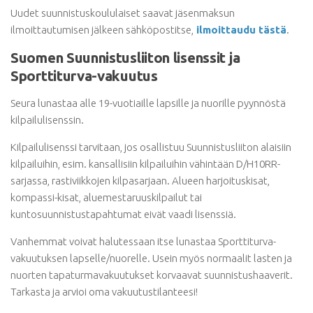
Uudet suunnistuskoululaiset saavat jäsenmaksun
ilmoittautumisen jälkeen sähköpostitse,
ilmoittaudu tästä
.
Suomen Suunnistusliiton lisenssit ja
Sporttiturva-vakuutus
Seura lunastaa alle 19-vuotiaille lapsille ja nuorille pyynnöstä
kilpailulisenssin.
Kilpailulisenssi tarvitaan, jos osallistuu Suunnistusliiton alaisiin
kilpailuihin, esim. kansallisiin kilpailuihin vähintään D/H10RR-
sarjassa, rastiviikkojen kilpasarjaan. Alueen harjoituskisat,
kompassi-kisat, aluemestaruuskilpailut tai
kuntosuunnistustapahtumat eivät vaadi lisenssiä.
Vanhemmat voivat halutessaan itse lunastaa Sporttiturva-
vakuutuksen lapselle/nuorelle. Usein myös normaalit lasten ja
nuorten tapaturmavakuutukset korvaavat suunnistushaaverit.
Tarkasta ja arvioi oma vakuutustilanteesi!