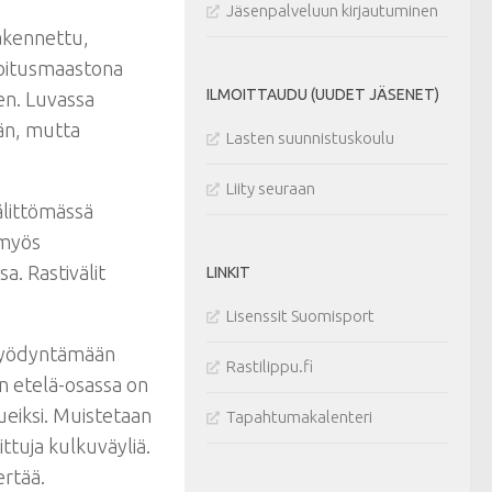
Jäsenpalveluun kirjautuminen
rakennettu,
joitusmaastona
ILMOITTAUDU (UUDET JÄSENET)
een. Luvassa
hän, mutta
Lasten suunnistuskoulu
Liity seuraan
älittömässä
 myös
a. Rastivälit
LINKIT
Lisenssit Suomisport
 hyödyntämään
Rastilippu.fi
en etelä-osassa on
lueiksi. Muistetaan
Tapahtumakalenteri
ittuja kulkuväyliä.
ertää.