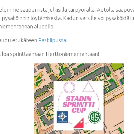
elemme saapumista julkisilla tai pyörällä. Autolla saapuva
 pysäköinnin löytämisestä. Kadun varsille voi pysäköidä il
niemenrannan alueella.
taudu etukäteen
Rastilipussa
.
uloa sprinttaamaan Herttoniemenrantaan!