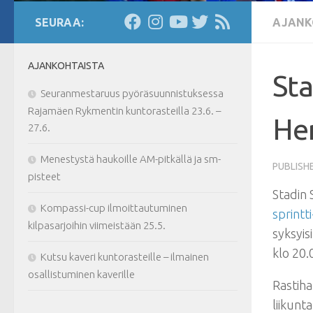
SEURAA:
AJANK
AJANKOHTAISTA
Sta
Seuranmestaruus pyöräsuunnistuksessa
Rajamäen Rykmentin kuntorasteilla 23.6. –
Her
27.6.
Menestystä haukoille AM-pitkällä ja sm-
PUBLISH
pisteet
Stadin 
Kompassi-cup ilmoittautuminen
sprint
kilpasarjoihin viimeistään 25.5.
syksyisi
klo 20.
Kutsu kaveri kuntorasteille – ilmainen
osallistuminen kaverille
Rastiha
liikunt