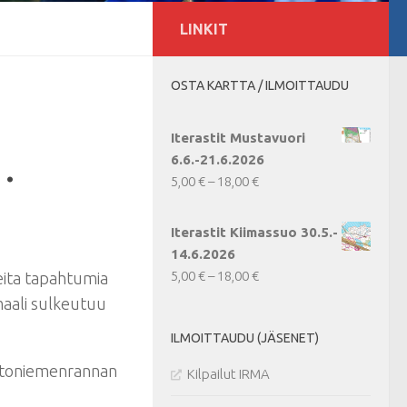
LINKIT
OSTA KARTTA / ILMOITTAUDU
Iterastit Mustavuori
.
6.6.-21.6.2026
Hintaluokka:
5,00
€
–
18,00
€
5,00 €
-
Iterastit Kiimassuo 30.5.-
18,00 €
14.6.2026
Hintaluokka:
5,00
€
–
18,00
€
seita tapahtumia
5,00 €
maali sulkeutuu
-
ILMOITTAUDU (JÄSENET)
18,00 €
ttoniemenrannan
Kilpailut IRMA