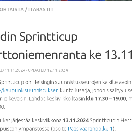
OHTAISTA
/
ITÄRASTIT
din Sprintticup
ttoniemenranta ke 13.11
ED
11.11.2024
· UPDATED
12.11.2024
Sprintticup on Helsingin suunnistusseurojen
kaikille
avoin
ti-/kaupunkisuunnistuksen
kuntoilusarja, johon sisältyy u
n ja keväisin. Lähdöt keskiviikkoiltaisin
klo 17.30 – 19.00
, 
00.
ukat järjestää keskiviikkona
13.11.2024
Sprintticupin Her
apuiston ympäristössä (osoite
Paasivaaranpolku 1
).