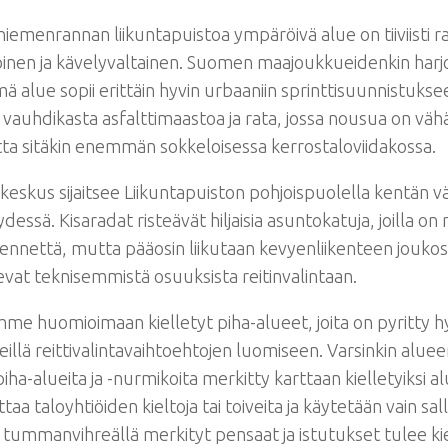
iemenrannan liikuntapuistoa ympäröivä alue on tiiviisti 
oinen ja kävelyvaltainen. Suomen maajoukkueidenkin har
ä alue sopii erittäin hyvin urbaaniin sprinttisuunnistuks
 vauhdikasta asfalttimaastoa ja rata, jossa nousua on vä
ta sitäkin enemmän sokkeloisessa kerrostaloviidakossa.
ukeskus sijaitsee Liikuntapuiston pohjoispuolella kentän v
ydessä. Kisaradat risteävät hiljaisia asuntokatuja, joilla on
kennettä, mutta pääosin liikutaan kevyenliikenteen joukoss
evat teknisemmistä osuuksista reitinvalintaan.
me huomioimaan kielletyt piha-alueet, joita on pyritty
leillä reittivalintavaihtoehtojen luomiseen. Varsinkin alue
piha-alueita ja -nurmikoita merkitty karttaan kielletyiksi a
taa taloyhtiöiden kieltoja tai toiveita ja käytetään vain sall
tummanvihreällä merkityt pensaat ja istutukset tulee ki