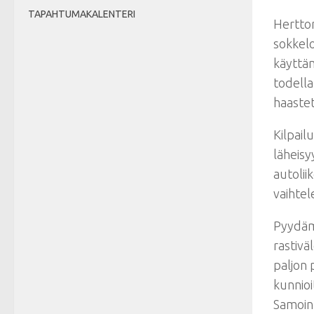
TAPAHTUMAKALENTERI
Hertton
sokkel
käyttäm
todella
haastet
Kilpail
läheisy
autolii
vaihtel
Pyydäm
rastivä
paljon 
kunnioit
Samoin 