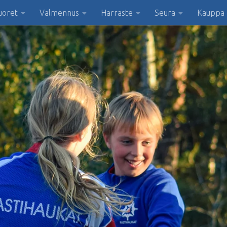
uoret
Valmennus
Harraste
Seura
Kauppa