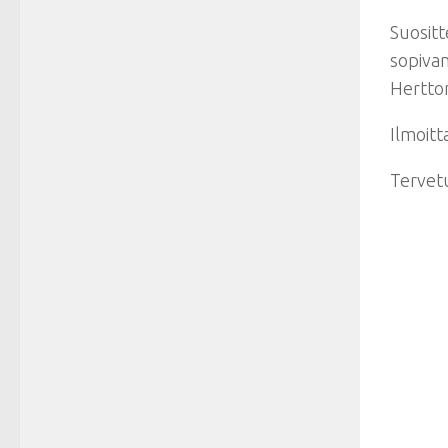
Suositt
sopivan
Hertto
Ilmoit
Tervet