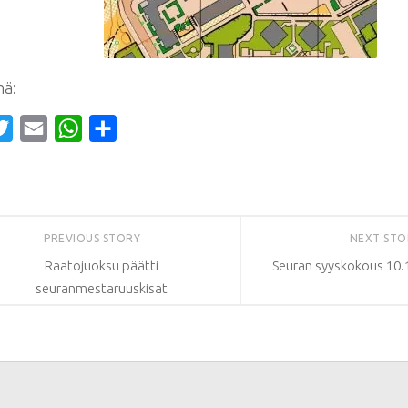
mä:
cebook
Twitter
Email
WhatsApp
Share
PREVIOUS STORY
NEXT ST
Raatojuoksu päätti
Seuran syyskokous 10.
seuranmestaruuskisat