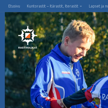
Etusivu
Kuntorastit – Itärastit, Iterastit
Lapset ja n
Skip to content