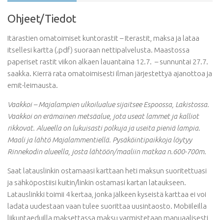
Ohjeet/Tiedot
Itärastien omatoimiset kuntorastit – Iterastit, maksa ja lataa
itsellesi kartta (.pdf) suoraan nettipalvelusta. Maastossa
paperiset rastit viikon alkaen lauantaina 12.7. – sunnuntai 27.7.
saakka. Kierrä rata omatoimisesti ilman järjestettyä ajanottoa ja
emit-leimausta.
Vaakkoi – Majalampien ulkoilualue sijaitsee Espoossa, Lakistossa.
Vaakkoi on erämainen metsäalue, jota useat lammet ja kalliot
rikkovat. Alueella on lukuisasti polkuja ja useita pieniä lampia.
Maali ja lähtö Majalammentiellä. Pysäköintipaikkoja löytyy
Rinnekodin alueella, josta lähtöön/maaliin matkaa n.600-700m.
Saat latauslinkin ostamaasi karttaan heti maksun suoritettuasi
ja sähköpostiisi kuitin/linkin ostamasi kartan lataukseen.
Latauslinkki toimii 4 kertaa, jonka jälkeen kyseistä karttaa ei voi
ladata uudestaan vaan tulee suorittaa uusintaosto. Mobiileilla
liikuntaeduilla maksettassa maksu varmistetaan manuaalisesti