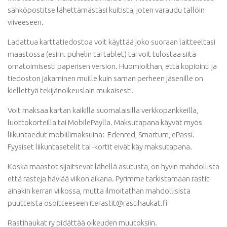
sähköpostitse lähettämästäsi kuitista, joten varaudu tällöin
viiveeseen.
Ladattua karttatiedostoa voit käyttää joko suoraan laitteeltasi
maastossa (esim. puhelin tai tablet) tai voit tulostaa siitä
omatoimisesti paperisen version. Huomioithan, että kopiointi ja
tiedoston jakaminen muille kuin saman perheen jäsenille on
kiellettyä tekijänoikeuslain mukaisesti.
Voit maksaa kartan kaikilla suomalaisilla verkkopankkeilla,
luottokorteilla tai MobilePaylla. Maksutapana käyvät myös
liikuntaedut mobiilimaksuina: Edenred, Smartum, ePassi.
Fyysiset liikuntasetelit tai -kortit eivät käy maksutapana.
Koska maastot sijaitsevat lähellä asutusta, on hyvin mahdollista
että rasteja häviää viikon aikana. Pyrimme tarkistamaan rastit
ainakin kerran viikossa, mutta ilmoitathan mahdollisista
puutteista osoitteeseen iterastit@rastihaukat.fi
Rastihaukat ry pidättää oikeuden muutoksiin.