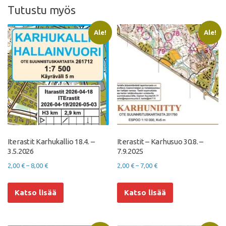
Tutustu myös
Ale!
Ale!
Iterastit Karhukallio 18.4. –
Iterastit – Karhusuo 30.8. –
3.5.2026
7.9.2025
Hintaluokka:
Hintaluokka:
2,00
€
–
8,00
€
2,00
€
–
7,00
€
2,00 €
2,00 €
Tällä
Tällä
-
-
Katso lisää
tuotteella
Katso lisää
tuotteella
8,00 €
7,00 €
on
on
useampi
useampi