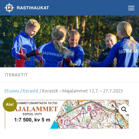
Skip to content
ITERASTIT
Etusivu
/
Iterastit
/ Iterastit – Majalammet 12.7. – 27.7.2025
Ale!