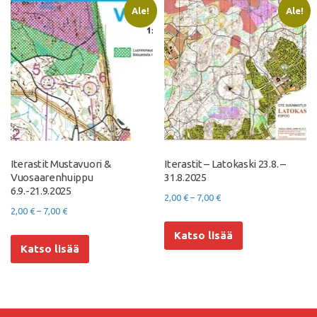
muunnelma.
muunnelma.
Ale!
Ale!
Voit
Voit
tehdä
tehdä
valinnat
valinnat
tuotteen
tuotteen
sivulla.
sivulla.
Iterastit Mustavuori &
Iterastit – Latokaski 23.8. –
Vuosaarenhuippu
31.8.2025
6.9.-21.9.2025
Hintaluokka:
2,00
€
–
7,00
€
Hintaluokka:
2,00
€
–
7,00
€
2,00 €
Tällä
2,00 €
Tällä
-
Katso lisää
tuotteella
-
Katso lisää
tuotteella
7,00 €
on
7,00 €
on
useampi
useampi
muunnelma.
muunnelma.
Voit
Voit