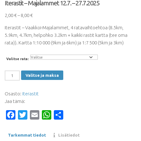
Iterastit – Majalammet 12.7. – 27.7.2025
Hintaluokka:
2,00
€
–
8,00
€
2,00 €
Iterastit – Vaakkoi-Majalammet, 4 ratavaihtoehtoa (8.5km,
-
5.9km, 4.7km, helpohko 3.2km + kaikki rastit kartta (tee oma
8,00 €
rata)). Kartta 1:10 000 (9km ja 6km) ja 1:7 500 (5km ja 3km)
Valitse rata:
Iterastit
Valitse ja maksa
-
Majalammet
Osasto:
Iterastit
12.7.
Jaa tämä:
-
27.7.2025
Facebook
Twitter
Email
WhatsApp
Share
määrä
Tarkemmat tiedot
Lisätiedot