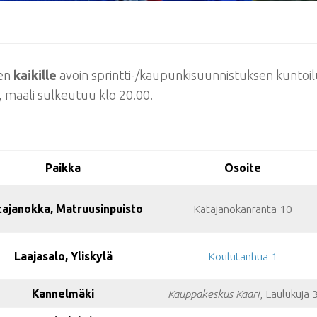
jen
kaikille
avoin sprintti-/kaupunkisuunnistuksen kuntoilus
0, maali sulkeutuu klo 20.00.
Paikka
Osoite
tajanokka, Matruusinpuisto
Katajanokanranta 10
Laajasalo, Yliskylä
Koulutanhua 1
Kannelmäki
Kauppakeskus Kaari
, Laulukuja 