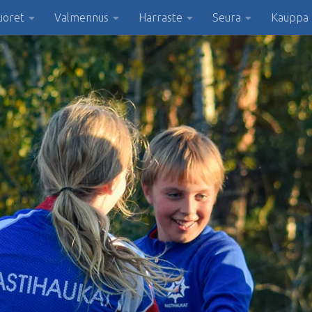
uoret
Valmennus
Harraste
Seura
Kauppa