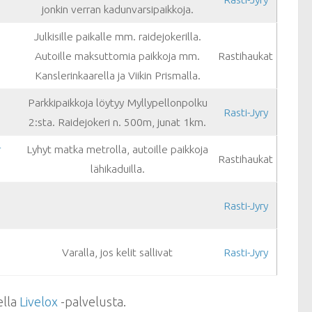
jonkin verran kadunvarsipaikkoja.
Julkisille paikalle mm. raidejokerilla.
Autoille maksuttomia paikkoja mm.
Rastihaukat
Kanslerinkaarella ja Viikin Prismalla.
Parkkipaikkoja löytyy Myllypellonpolku
Rasti-Jyry
2:sta. Raidejokeri n. 500m, junat 1km.
r
Lyhyt matka metrolla, autoille paikkoja
Rastihaukat
lähikaduilla.
Rasti-Jyry
Varalla, jos kelit sallivat
Rasti-Jyry
ella
Livelox
-palvelusta.