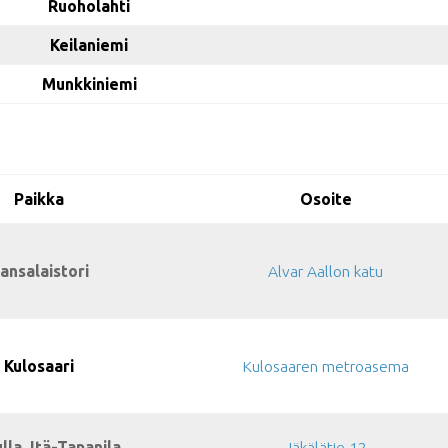
Ruoholahti
Keilaniemi
Munkkiniemi
Paikka
Osoite
ansalaistori
Alvar Aallon katu
Kulosaari
Kulosaaren metroasema
lla, Itä-Tapanila
Jäkälätie 12