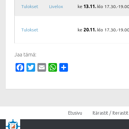
Tulokset
Livelox
ke
13.11.
klo 17.30.-19.00
Tulokset
ke
20.11.
klo 17.30.-19.00
Jaa tämä:
Facebook
Twitter
Email
WhatsApp
Share
Etusivu
Itärastit / Iterastit