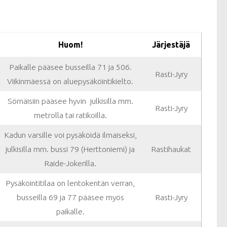
Huom!
Järjestäjä
Paikalle pääsee busseilla 71 ja 506.
Rasti-Jyry
Viikinmäessä on aluepysäköintikielto.
Sörnäisiin pääsee hyvin julkisilla mm.
Rasti-Jyry
metrolla tai ratikoilla.
Kadun varsille voi pysäköidä ilmaiseksi,
julkisilla mm. bussi 79 (Herttoniemi) ja
Rastihaukat
Raide-Jokerilla.
Pysäköintitilaa on lentokentän verran,
busseilla 69 ja 77 pääsee myös
Rasti-Jyry
paikalle.