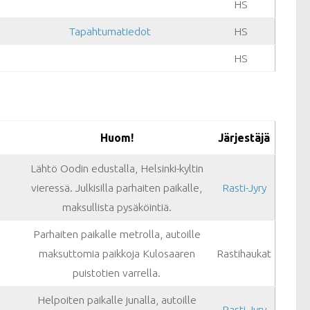
HS
Tapahtumatiedot
HS
HS
Huom!
Järjestäjä
Lähtö Oodin edustalla, Helsinki-kyltin
vieressä. Julkisilla parhaiten paikalle,
Rasti-Jyry
maksullista pysäköintiä.
Parhaiten paikalle metrolla, autoille
maksuttomia paikkoja Kulosaaren
Rastihaukat
puistotien varrella.
Helpoiten paikalle junalla, autoille
Rasti-Jyry