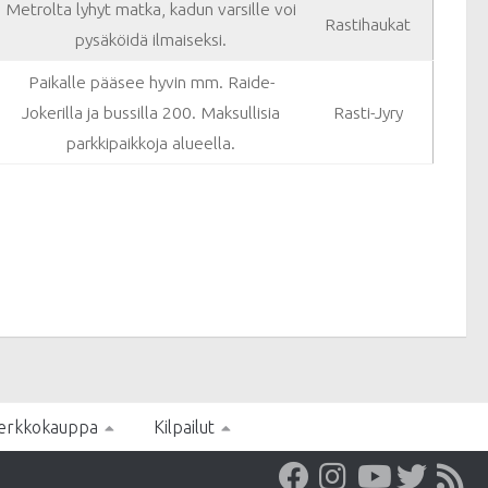
Metrolta lyhyt matka, kadun varsille voi
Rastihaukat
pysäköidä ilmaiseksi.
Paikalle pääsee hyvin mm. Raide-
Jokerilla ja bussilla 200. Maksullisia
Rasti-Jyry
parkkipaikkoja alueella.
erkkokauppa
Kilpailut