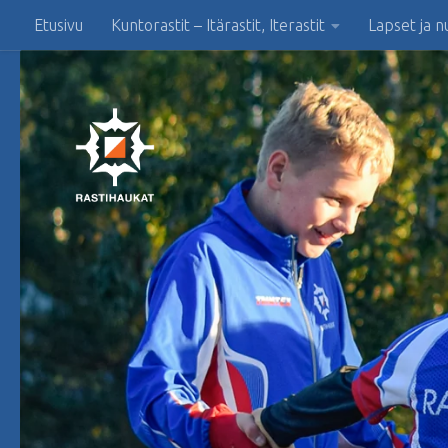
Etusivu
Kuntorastit – Itärastit, Iterastit
Lapset ja n
Skip to content