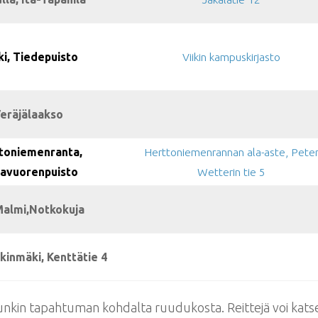
ki, Tiedepuisto
Viikin kampuskirjasto
eräjälaakso
toniemenranta,
Herttoniemenrannan ala-aste, Pete
avuorenpuisto
Wetterin tie 5
Malmi,Notkokuja
inmäki, Kenttätie 4
nkin tapahtuman kohdalta ruudukosta. Reittejä voi kats