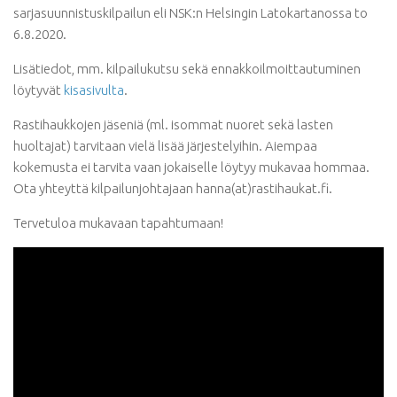
sarjasuunnistuskilpailun eli NSK:n Helsingin Latokartanossa to
6.8.2020.
Lisätiedot, mm. kilpailukutsu sekä ennakkoilmoittautuminen
löytyvät
kisasivulta
.
Rastihaukkojen jäseniä (ml. isommat nuoret sekä lasten
huoltajat) tarvitaan vielä lisää järjestelyihin. Aiempaa
kokemusta ei tarvita vaan jokaiselle löytyy mukavaa hommaa.
Ota yhteyttä kilpailunjohtajaan hanna(at)rastihaukat.fi.
Tervetuloa mukavaan tapahtumaan!