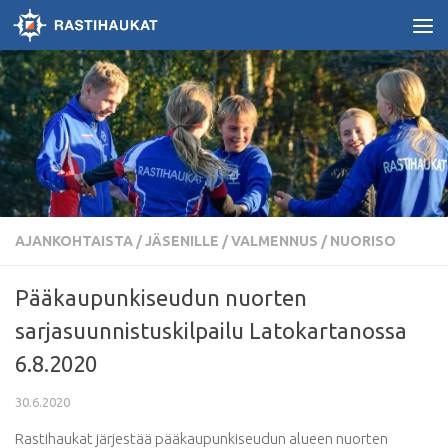
Skip to content
AJANKOHTAISTA
/
JÄSENILLE / VALMENNUS
/
NUORISO
Pääkaupunkiseudun nuorten
sarjasuunnistuskilpailu Latokartanossa
6.8.2020
30.6.2020
Rastihaukat järjestää pääkaupunkiseudun alueen nuorten