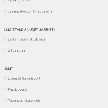
Kilpailut IRMA
Jäsenpalveluun kirjautuminen
ILMOITTAUDU (UUDET JÄSENET)
Lasten suunnistuskoulu
Liity seuraan
LINKIT
Lisenssit Suomisport
Rastilippu.fi
Tapahtumakalenteri