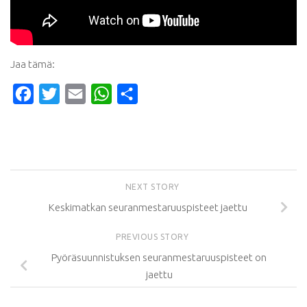
Jaa tämä:
Facebook
Twitter
Email
WhatsApp
Share
NEXT STORY
Keskimatkan seuranmestaruuspisteet jaettu
PREVIOUS STORY
Pyöräsuunnistuksen seuranmestaruuspisteet on
jaettu