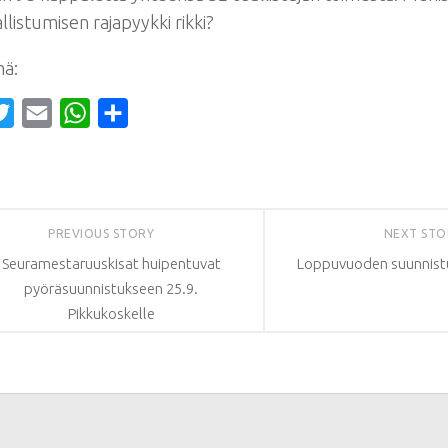
llistumisen rajapyykki rikki?
mä:
cebook
Twitter
Email
WhatsApp
Share
PREVIOUS STORY
NEXT ST
Seuramestaruuskisat huipentuvat
Loppuvuoden suunnist
pyöräsuunnistukseen 25.9.
Pikkukoskelle