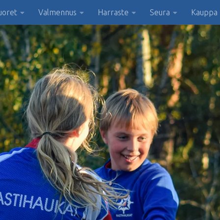
uoret
Valmennus
Harraste
Seura
Kauppa