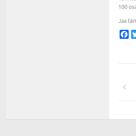
100 osa
Jaa tä
Fa