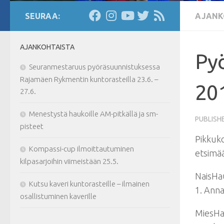
SEURAA:
AJANK
AJANKOHTAISTA
Pyö
Seuranmestaruus pyöräsuunnistuksessa
Rajamäen Rykmentin kuntorasteilla 23.6. –
20
27.6.
Menestystä haukoille AM-pitkällä ja sm-
PUBLISH
pisteet
Pikkuk
Kompassi-cup ilmoittautuminen
etsimää
kilpasarjoihin viimeistään 25.5.
NaisHa
Kutsu kaveri kuntorasteille – ilmainen
1. Ann
osallistuminen kaverille
MiesH