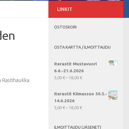
LINKIT
OSTOSKORI
den
OSTA KARTTA / ILMOITTAUDU
Iterastit Mustavuori
6.6.-21.6.2026
Hintaluokka:
5,00
€
–
18,00
€
 Rastihaukka
5,00 €
-
Iterastit Kiimassuo 30.5.-
18,00 €
14.6.2026
Hintaluokka:
5,00
€
–
18,00
€
5,00 €
-
ILMOITTAUDU (JÄSENET)
18,00 €