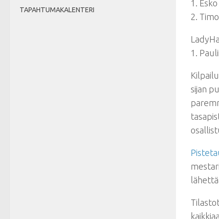
1. Esko
TAPAHTUMAKALENTERI
2. Tim
LadyH
1. Paul
Kilpail
sijan p
paremma
tasapis
osallis
Pistet
mestari
lähett
Tilasto
kaikkia