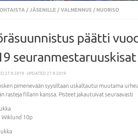
OHTAISTA
/
JÄSENILLE / VALMENNUS
/
NUORISO
räsuunnistus päätti vuo
19 seuranmestaruuskisat
ED
27.9.2019
· UPDATED
27.9.2019
osken pimenevään syysiltaan uskaltautui muutama urhea
n rasteja fillarin kanssa. Pisteet jakautuivat seuraavasti
ukka
a Wiklund 10p
aukka