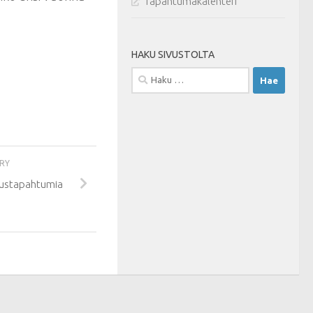
Tapahtumakalenteri
HAKU SIVUSTOLTA
Haku:
ORY
ustapahtumia