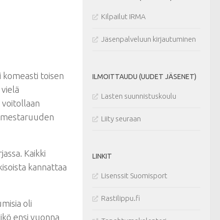
Kilpailut IRMA
Jäsenpalveluun kirjautuminen
i komeasti toisen
ILMOITTAUDU (UUDET JÄSENET)
 vielä
Lasten suunnistuskoulu
 voitollaan
ti mestaruuden
Liity seuraan
jassa. Kaikki
LINKIT
isoista kannattaa
Lisenssit Suomisport
Rastilippu.fi
misia oli
sikö ensi vuonna