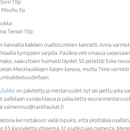
 Sorri 10p
o Mouhu 9p
aukka
iina Tienari 10p
un kannalta kaikkien osallistuminen kannatti. Anna varmist
uhtaalla kymppien sarjalla. Pauliina veti omassa sarjassaan
ksi, saavuttaen huimasti täydet 50 pistettä! Esko nousi
teisiin MiesHaukkojen kärjen kanssa, mutta Timo varmis
tumisaktiivisuudellaan.
aulukko
on päivitetty ja mestaruudet nyt siis jaettu joka sar
t palkitaan vuosijuhlassa ja palautetta seuranmestaruusk
ää valmennus@rastihaukat.fi
tietona kerrottakoon vielä lopuksi, että yksittäisiä osallistu
an 95 kappaletta yhteensä 32 osallistujan toimesta. Meni