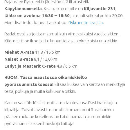
Rajamäen Rykmentin järjestämillä iltarasteilla
Käpylännummella
. Kisapaikan osoite on
Kiljavantie 231
,
lähtö on avoinna 16:30 – 18:30
ja maali sulkeutuu klo 20:00.
Muut lisätiedot kannattaa katsoa
Rykmentin sivuilta
.
Radat ovat sarjoittain samat kuin viimeksi kaksi vuotta sitten.
Kilometrit on ilmoitettu linnuntietä ja ajokelpoisia uria pitkin.
Miehet A-rata
11,8 / 16,5 km
Naiset B-rata
8,1 / 12,0 km
Ladyt ja Masterit C-rata
4,8 / 6,5 km
HUOM. Tässä maastossa oikomiskielto
pyöräsuunnistuksessa!
Eli saa kulkea vain karttaan merkittyjä
teitä, polkuja ja muita kulku-uria pitkin.
Kartan saa lähdöstä ilmoittamalla olevansa Rastihaukkojen
kilpailija. Toivottavasti mahdollisimman moni Rastihaukka
pääsee mukaan kokeilemaan tai osaamaan paremminkin
pyöräsuunnistuksen hauskoja taitoja!