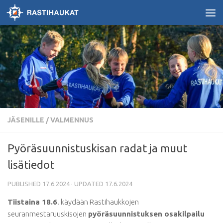
Skip to content
JÄSENILLE / VALMENNUS
Pyöräsuunnistuskisan radat ja muut
lisätiedot
PUBLISHED
17.6.2024
· UPDATED
17.6.2024
Tiistaina 18.6
. käydään Rastihaukkojen
seuranmestaruuskisojen
pyöräsuunnistuksen osakilpailu