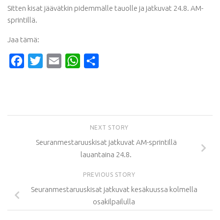
Sitten kisat jäävätkin pidemmälle tauolle ja jatkuvat 24.8. AM-
sprintillä.
Jaa tämä:
Facebook
Twitter
Email
WhatsApp
Share
NEXT STORY
Seuranmestaruuskisat jatkuvat AM-sprintillä
lauantaina 24.8.
PREVIOUS STORY
Seuranmestaruuskisat jatkuvat kesäkuussa kolmella
osakilpailulla