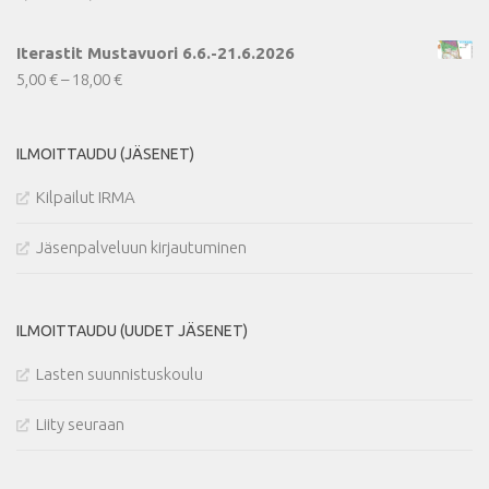
4,00 €
-
Iterastit Mustavuori 6.6.-21.6.2026
16,00 €
Hintaluokka:
5,00
€
–
18,00
€
5,00 €
-
ILMOITTAUDU (JÄSENET)
18,00 €
Kilpailut IRMA
Jäsenpalveluun kirjautuminen
ILMOITTAUDU (UUDET JÄSENET)
Lasten suunnistuskoulu
Liity seuraan