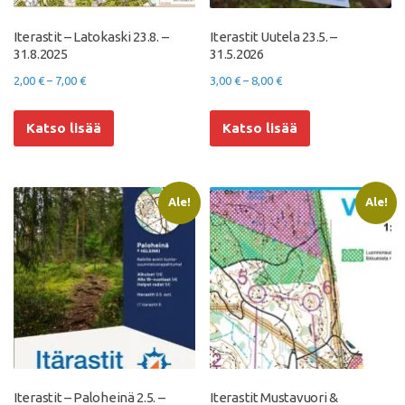
Iterastit – Latokaski 23.8. –
Iterastit Uutela 23.5. –
31.8.2025
31.5.2026
Hintaluokka:
Hintaluokka:
2,00
€
–
7,00
€
3,00
€
–
8,00
€
2,00 €
3,00 €
Tällä
Tällä
-
-
Katso lisää
tuotteella
Katso lisää
tuotteella
7,00 €
8,00 €
on
on
useampi
useampi
muunnelma.
muunnelma.
Ale!
Ale!
Voit
Voit
tehdä
tehdä
valinnat
valinnat
tuotteen
tuotteen
sivulla.
sivulla.
Iterastit – Paloheinä 2.5. –
Iterastit Mustavuori &