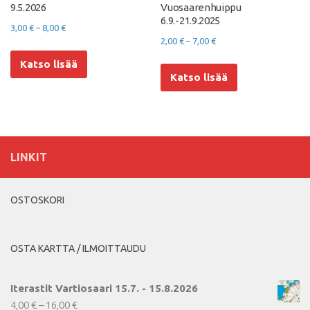
9.5.2026
Vuosaarenhuippu
6.9.-21.9.2025
Hintaluokka:
3,00
€
–
8,00
€
Hintaluokka:
2,00
€
–
7,00
€
3,00 €
Tällä
2,00 €
Tällä
-
Katso lisää
tuotteella
-
Katso lisää
tuotteella
8,00 €
on
7,00 €
on
useampi
useampi
muunnelma.
muunnelma.
Voit
Voit
tehdä
LINKIT
tehdä
valinnat
valinnat
tuotteen
tuotteen
sivulla.
OSTOSKORI
sivulla.
OSTA KARTTA / ILMOITTAUDU
Iterastit Vartiosaari 15.7. - 15.8.2026
Hintaluokka:
4,00
€
–
16,00
€