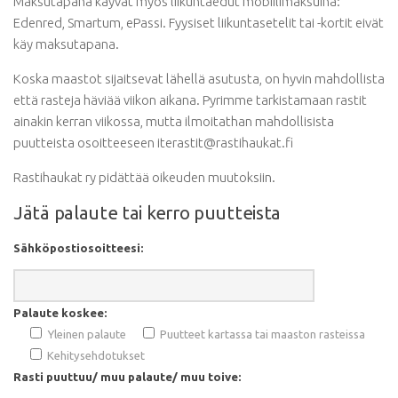
Maksutapana käyvät myös liikuntaedut mobiilimaksuina:
Edenred, Smartum, ePassi. Fyysiset liikuntasetelit tai -kortit eivät
käy maksutapana.
Koska maastot sijaitsevat lähellä asutusta, on hyvin mahdollista
että rasteja häviää viikon aikana. Pyrimme tarkistamaan rastit
ainakin kerran viikossa, mutta ilmoitathan mahdollisista
puutteista osoitteeseen iterastit@rastihaukat.fi
Rastihaukat ry pidättää oikeuden muutoksiin.
Jätä palaute tai kerro puutteista
Sähköpostiosoitteesi:
Palaute koskee:
Yleinen palaute
Puutteet kartassa tai maaston rasteissa
Kehitysehdotukset
Rasti puuttuu/ muu palaute/ muu toive: