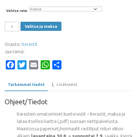
Valitse rata:
Iterastit
Valitse ja maksa
-
Karhusuo
Osasto:
Iterastit
30.8.
Jaa tämä:
-
7.9.2025
Facebook
Twitter
Email
WhatsApp
Share
määrä
Tarkemmat tiedot
Lisätiedot
Ohjeet/Tiedot
Itärastien omatoimiset kuntorastit – Iterastit, maksa ja
lataa itsellesi kartta (.pdf) suoraan nettipalvelusta.
Maastossa paperiset/normaalit rastiliput reilun viikon
alkaen
lauantaina 30.8. – sunnuntai 7.9.
saakka. Kierrä