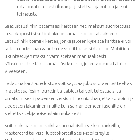
rata omatoimisesti ilman järjestettyä ajanottoa ja emit-
leimausta.
Saat latauslinkin ostamaasi karttaan heti maksun suoritettuasi
ja sähköpostiisi kuitin/linkin ostamasi kartan lataukseen.
Latauslinkki toimii 4 kertaa, jonka jälkeen kyseistä karttaa ei voi
ladata uudestaan vaan tulee suorittaa uusintaosto. Mobiilien
liikuntaetujen maksut varmistetaan manuaalisesti
sähköpostitse lähettämästäsi kuitista, joten varaudu tällöin
viiveeseen.
Ladattua karttatiedostoa voit käyttää joko suoraan laitteeltasi
maastossa (esim. puhelin tai tablet) tai voit tulostaa siitä
omatoimisesti paperisen version. Huomioithan, että kopiointi ja
tiedoston jakaminen muille kuin saman perheen jäsenille on
kiellettyä tekijänoikeuslain mukaisesti.
Voit maksaa kartan kaikilla suomalaisilla verkkopankeilla,
Mastercard tai Visa -luottokorteilla tai MobilePaylla.