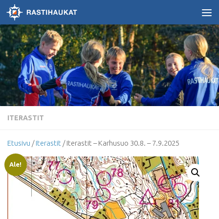
Skip to content
ITERASTIT
Etusivu
/
Iterastit
/ Iterastit – Karhusuo 30.8. – 7.9.2025
Ale!