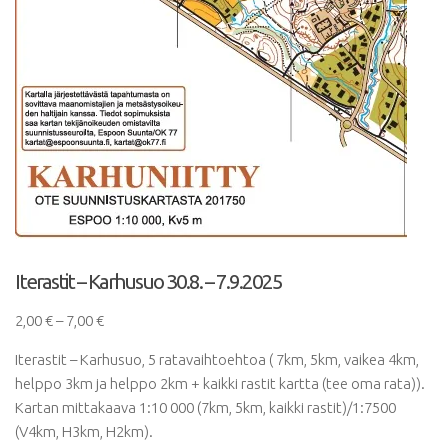
Iterastit – Karhusuo 30.8. – 7.9.2025
Hintaluokka:
2,00
€
–
7,00
€
2,00 €
Iterastit – Karhusuo, 5 ratavaihtoehtoa ( 7km, 5km, vaikea 4km,
-
helppo 3km ja helppo 2km + kaikki rastit kartta (tee oma rata)).
7,00 €
Kartan mittakaava 1:10 000 (7km, 5km, kaikki rastit)/1:7500
(V4km, H3km, H2km).