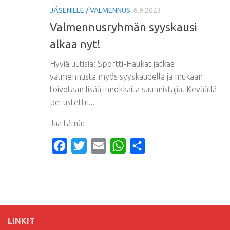
JÄSENILLE / VALMENNUS
6.9.2023
Valmennusryhmän syyskausi
alkaa nyt!
Hyviä uutisia: Sportti-Haukat jatkaa
valmennusta myös syyskaudella ja mukaan
toivotaan lisää innokkaita suunnistajia! Keväällä
perustettu...
Jaa tämä:
Facebook
Twitter
Email
WhatsApp
Share
LINKIT