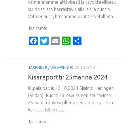
valmennamme aktiivisesti ja tavoitteellisesti
suunnistusta harrastavia aikuisia ja nuoria.
Valmennusryhmäämme ovat tervetulleita...
Jaa tämä:
Facebook
Twitter
Email
WhatsApp
Share
JÄSENILLE / VALMENNUS
20.10.2024
Kisaraportti: 25manna 2024
Kilpailupäivä: 12.10.2024 Sijainti: Haningen
(Rudan), Ruotsi 25-osuuksinen seuraviesti
25manna kokosi jälleen seuramme jäseniä
kaikista ikäluokista...
Jaa tämä: