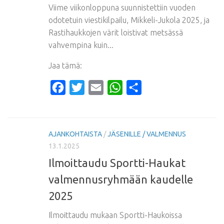
Viime viikonloppuna suunnistettiin vuoden
odotetuin viestikilpailu, Mikkeli-Jukola 2025, ja
Rastihaukkojen värit loistivat metsässä
vahvempina kuin...
Jaa tämä:
Facebook
Twitter
Email
WhatsApp
Share
AJANKOHTAISTA
/
JÄSENILLE / VALMENNUS
13.1.2025
Ilmoittaudu Sportti-Haukat
valmennusryhmään kaudelle
2025
Ilmoittaudu mukaan Sportti-Haukoissa