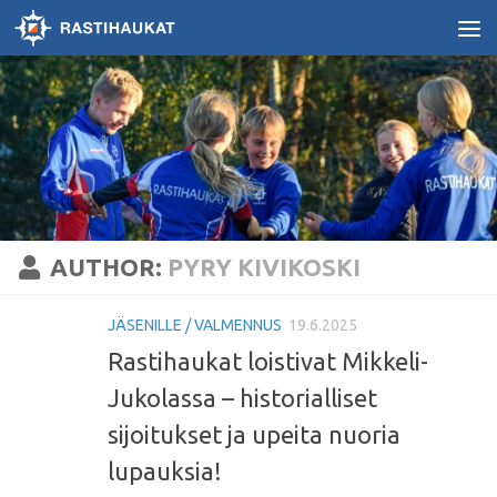
Skip to content
AUTHOR:
PYRY KIVIKOSKI
JÄSENILLE / VALMENNUS
19.6.2025
Rastihaukat loistivat Mikkeli-
Jukolassa – historialliset
sijoitukset ja upeita nuoria
lupauksia!