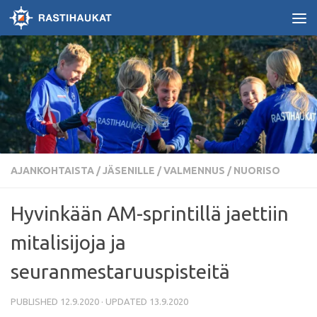
Skip to content
AJANKOHTAISTA
/
JÄSENILLE / VALMENNUS
/
NUORISO
Hyvinkään AM-sprintillä jaettiin
mitalisijoja ja
seuranmestaruuspisteitä
PUBLISHED
12.9.2020
· UPDATED
13.9.2020