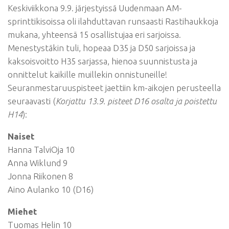
Keskiviikkona 9.9. järjestyissä Uudenmaan AM-
sprinttikisoissa oli ilahduttavan runsaasti Rastihaukkoja
mukana, yhteensä 15 osallistujaa eri sarjoissa.
Menestystäkin tuli, hopeaa D35 ja D50 sarjoissa ja
kaksoisvoitto H35 sarjassa, hienoa suunnistusta ja
onnittelut kaikille muillekin onnistuneille!
Seuranmestaruuspisteet jaettiin km-aikojen perusteella
seuraavasti (
Korjattu 13.9. pisteet D16 osalta ja poistettu
H14
):
Naiset
Hanna TalviOja 10
Anna Wiklund 9
Jonna Riikonen 8
Aino Aulanko 10 (D16)
Miehet
Tuomas Helin 10