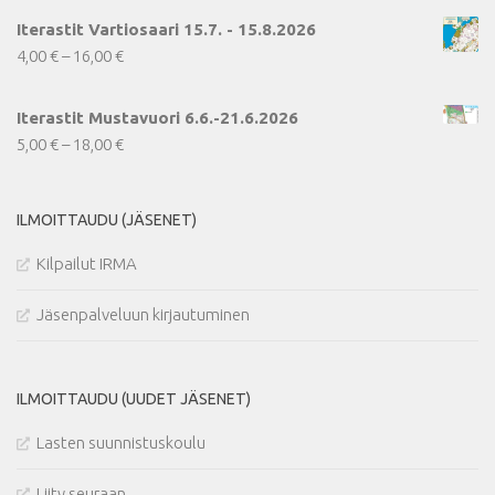
Iterastit Vartiosaari 15.7. - 15.8.2026
Hintaluokka:
4,00
€
–
16,00
€
4,00 €
-
Iterastit Mustavuori 6.6.-21.6.2026
16,00 €
Hintaluokka:
5,00
€
–
18,00
€
5,00 €
-
ILMOITTAUDU (JÄSENET)
18,00 €
Kilpailut IRMA
Jäsenpalveluun kirjautuminen
ILMOITTAUDU (UUDET JÄSENET)
Lasten suunnistuskoulu
Liity seuraan