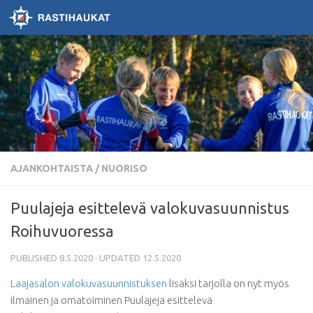
Skip to content
AJANKOHTAISTA
/
NUORISO
Puulajeja esittelevä valokuvasuunnistus
Roihuvuoressa
PUBLISHED
8.5.2020
· UPDATED
12.5.2020
Laajasalon valokuvasuunnistuksen
lisäksi tarjolla on nyt myös
ilmainen ja omatoiminen Puulajeja esittelevä