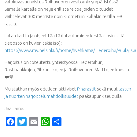
valokuvasuunnistus Roihuvuoren vesitornin ympäristössä.
Samalla kartalla on neljä erillistä reittiä joiden pituudet
vaihtelevat 300 metristä noin kilometriin, kullakin reitillä 7-9
rastia.
Lataa kartta ja ohjeet täältä (latautuminen kestää tovin, sillä
tiedosto on kuvien takia iso):
https://www.mv.helsinki.fi/home/hvehkama/Tiederoihu/Puulajisu
Harjoitus on toteutettu yhteistyössä Tiederoihun,
Rastihaukkojen, Pihkaniskojen ja Roihuvuoren Marttojen kanssa.
❤️💙
Muistathan myös edelleen aktiiviset
Piharastit
sekä muut
lasten
ja nuorten harjoittelumahdollisuudet
pääkaupunkiseudulla!
Jaa tämä:
Facebook
Twitter
Email
WhatsApp
Share