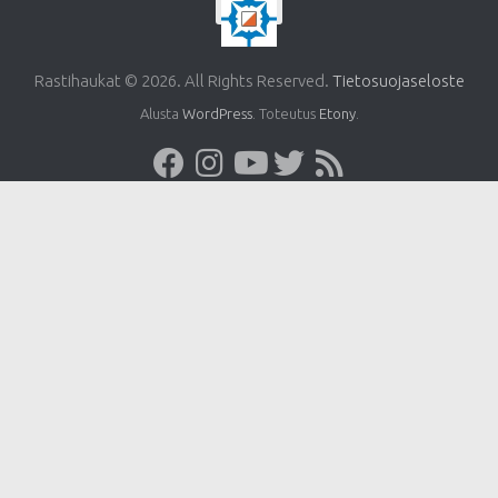
Rastihaukat © 2026. All Rights Reserved.
Tietosuojaseloste
Alusta
WordPress
. Toteutus
Etony
.