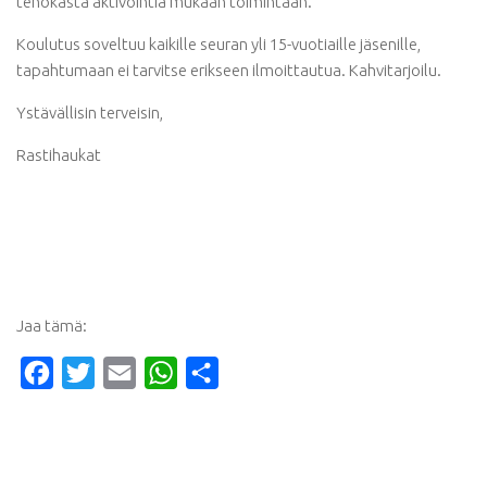
tehokasta aktivointia mukaan toimintaan.
Koulutus soveltuu kaikille seuran yli 15-vuotiaille jäsenille,
tapahtumaan ei tarvitse erikseen ilmoittautua. Kahvitarjoilu.
Ystävällisin terveisin,
Rastihaukat
Jaa tämä:
Facebook
Twitter
Email
WhatsApp
Share