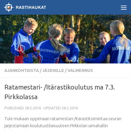
Skip to content
AJANKOHTAISTA
/
JÄSENILLE / VALMENNUS
Ratamestari- /Itärastikoulutus ma 7.3.
Pirkkolassa
PUBLISHED
28.2.2016
· UPDATED
28.2.2016
Tule mukaan oppimaan ratamestari-/Itärastitoimintaa seuran
järjestämään koulutustilaisuuteen Pirkkolan uimahallin