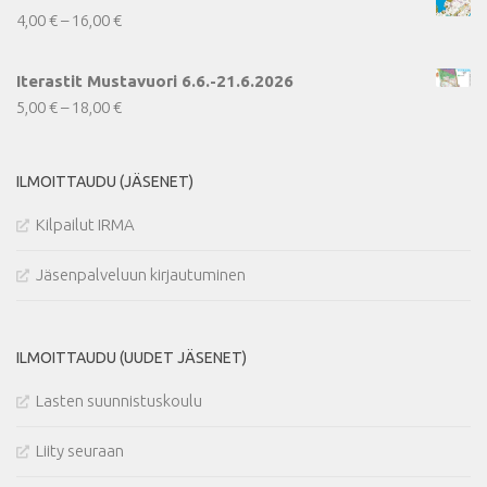
Hintaluokka:
4,00
€
–
16,00
€
4,00 €
-
Iterastit Mustavuori 6.6.-21.6.2026
16,00 €
Hintaluokka:
5,00
€
–
18,00
€
5,00 €
-
ILMOITTAUDU (JÄSENET)
18,00 €
Kilpailut IRMA
Jäsenpalveluun kirjautuminen
ILMOITTAUDU (UUDET JÄSENET)
Lasten suunnistuskoulu
Liity seuraan