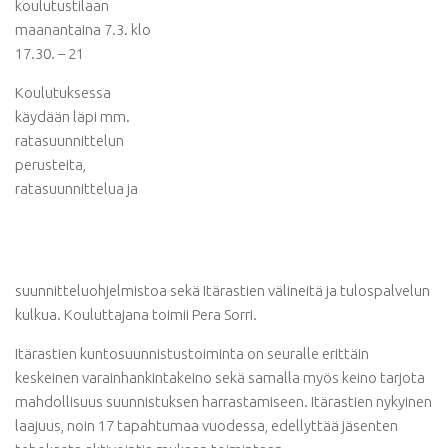
koulutustilaan
maanantaina 7.3. klo
17.30. – 21
Koulutuksessa
käydään läpi mm.
ratasuunnittelun
perusteita,
ratasuunnittelua ja
suunnitteluohjelmistoa sekä Itärastien välineitä ja tulospalvelun
kulkua. Kouluttajana toimii Pera Sorri.
Itärastien kuntosuunnistustoiminta on seuralle erittäin
keskeinen varainhankintakeino sekä samalla myös keino tarjota
mahdollisuus suunnistuksen harrastamiseen. Itärastien nykyinen
laajuus, noin 17 tapahtumaa vuodessa, edellyttää jäsenten