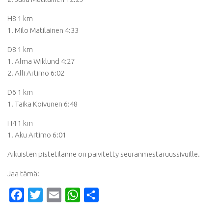
H8 1 km
1. Milo Matilainen 4:33
D8 1 km
1. Alma Wiklund 4:27
2. Alli Artimo 6:02
D6 1 km
1. Taika Koivunen 6:48
H4 1 km
1. Aku Artimo 6:01
Aikuisten pistetilanne on päivitetty seuranmestaruussivuille.
Jaa tämä:
Facebook
Twitter
Email
WhatsApp
Share