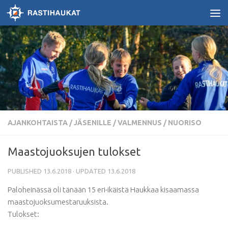
Skip to content
AJANKOHTAISTA
/
JÄSENILLE / VALMENNUS
/
NUORISO
Maastojuoksujen tulokset
PUBLISHED
13.6.2018
· UPDATED
13.6.2018
Paloheinässä oli tänään 15 eri-ikäistä Haukkaa kisaamassa
maastojuoksumestaruuksista.
Tulokset: