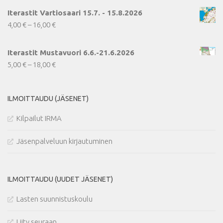
Iterastit Vartiosaari 15.7. - 15.8.2026
Hintaluokka:
4,00
€
–
16,00
€
4,00 €
-
Iterastit Mustavuori 6.6.-21.6.2026
16,00 €
Hintaluokka:
5,00
€
–
18,00
€
5,00 €
-
ILMOITTAUDU (JÄSENET)
18,00 €
Kilpailut IRMA
Jäsenpalveluun kirjautuminen
ILMOITTAUDU (UUDET JÄSENET)
Lasten suunnistuskoulu
Liity seuraan